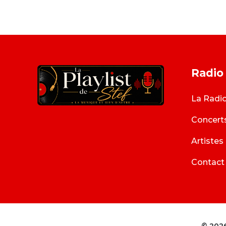
Radio
La Radi
Concert
Artistes
Contact
© 2026