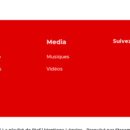
Suivez
Media
o
Musiques
s
Vidéos
 La playlist de Stef |
Mentions Légales
- Propulsé par
Stream