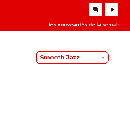
play_arrow
question_answer
les nouveautés de la semaine :
Cul
Smooth Jazz