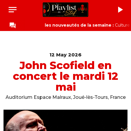
notes
play_arrow
question_answer
les nouveautés de la semaine :
Culture Wa
12 May 2026
John Scofield en
concert le mardi 12
mai
Auditorium Espace Malraux, Joué-lès-Tours, France