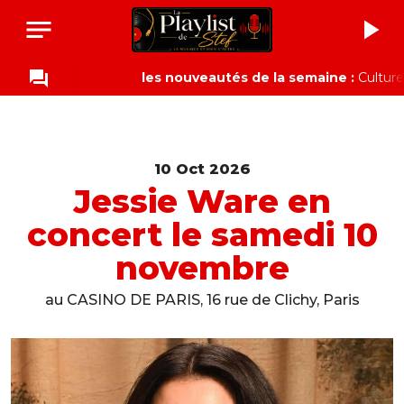
notes
play_arrow
question_answer
les nouveautés de la semaine :
Culture Wa
10 Oct 2026
Jessie Ware en
concert le samedi 10
novembre
au CASINO DE PARIS, 16 rue de Clichy, Paris